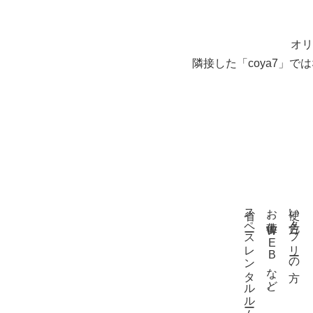
オリ
隣接した「coya7」
省スペースレンタルルームとして
お仕事、WEBなど。
使い方色々。フリーの方、