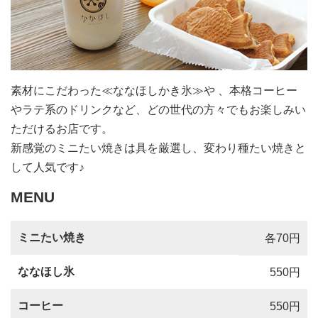
素材にこだわった≪ななほしかき氷≫や 、本格コーヒー
やラテ系のドリンクなど、どの世代の方々でもお楽しみい
ただけるお店です。
新感覚のミニたい焼きは具を厳選し、変わり種たい焼きと
して人気です♪
MENU
ミニたい焼き
各70円
ななほし氷
550円
コーヒー
550円