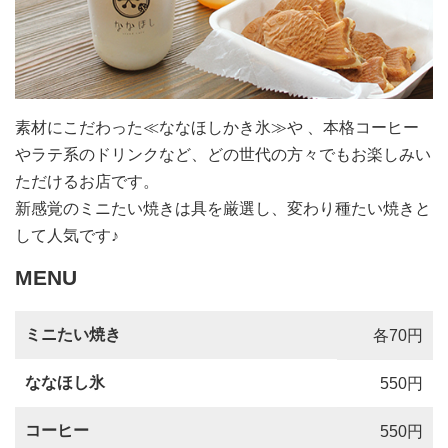
素材にこだわった≪ななほしかき氷≫や 、本格コーヒー
やラテ系のドリンクなど、どの世代の方々でもお楽しみい
ただけるお店です。
新感覚のミニたい焼きは具を厳選し、変わり種たい焼きと
して人気です♪
MENU
ミニたい焼き
各70円
ななほし氷
550円
コーヒー
550円