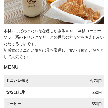
素材にこだわった≪ななほしかき氷≫や 、本格コーヒー
やラテ系のドリンクなど、どの世代の方々でもお楽しみい
ただけるお店です。
新感覚のミニたい焼きは具を厳選し、変わり種たい焼きと
して人気です♪
MENU
ミニたい焼き
各70円
ななほし氷
550円
コーヒー
550円