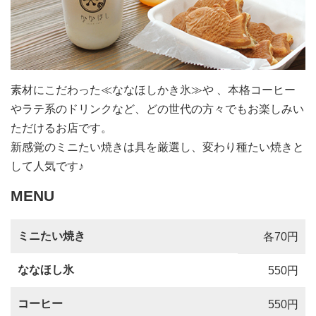
素材にこだわった≪ななほしかき氷≫や 、本格コーヒー
やラテ系のドリンクなど、どの世代の方々でもお楽しみい
ただけるお店です。
新感覚のミニたい焼きは具を厳選し、変わり種たい焼きと
して人気です♪
MENU
ミニたい焼き
各70円
ななほし氷
550円
コーヒー
550円