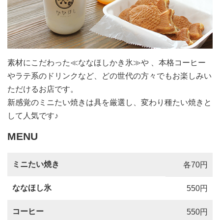
素材にこだわった≪ななほしかき氷≫や 、本格コーヒー
やラテ系のドリンクなど、どの世代の方々でもお楽しみい
ただけるお店です。
新感覚のミニたい焼きは具を厳選し、変わり種たい焼きと
して人気です♪
MENU
ミニたい焼き
各70円
ななほし氷
550円
コーヒー
550円