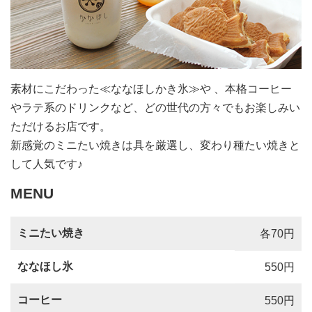
素材にこだわった≪ななほしかき氷≫や 、本格コーヒー
やラテ系のドリンクなど、どの世代の方々でもお楽しみい
ただけるお店です。
新感覚のミニたい焼きは具を厳選し、変わり種たい焼きと
して人気です♪
MENU
ミニたい焼き
各70円
ななほし氷
550円
コーヒー
550円