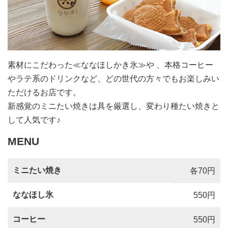
素材にこだわった≪ななほしかき氷≫や 、本格コーヒー
やラテ系のドリンクなど、どの世代の方々でもお楽しみい
ただけるお店です。
新感覚のミニたい焼きは具を厳選し、変わり種たい焼きと
して人気です♪
MENU
ミニたい焼き
各70円
ななほし氷
550円
コーヒー
550円