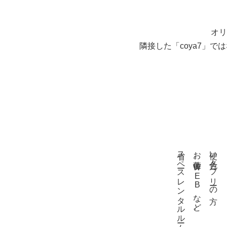
オリ
隣接した「coya7」
省スペースレンタルルームとして
お仕事、WEBなど。
使い方色々。フリーの方、