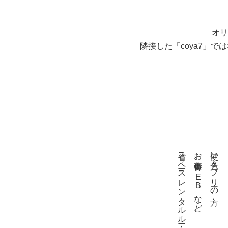
オリ
隣接した「coya7」
省スペースレンタルルームとして
お仕事、WEBなど。
使い方色々。フリーの方、