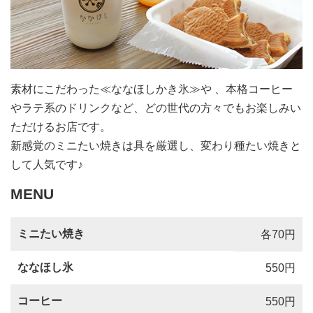
素材にこだわった≪ななほしかき氷≫や 、本格コーヒー
やラテ系のドリンクなど、どの世代の方々でもお楽しみい
ただけるお店です。
新感覚のミニたい焼きは具を厳選し、変わり種たい焼きと
して人気です♪
MENU
ミニたい焼き
各70円
ななほし氷
550円
コーヒー
550円