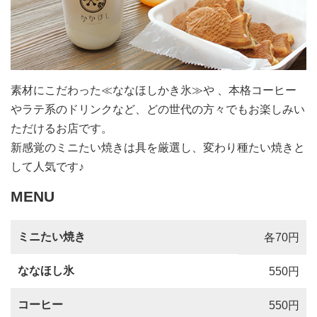
素材にこだわった≪ななほしかき氷≫や 、本格コーヒー
やラテ系のドリンクなど、どの世代の方々でもお楽しみい
ただけるお店です。
新感覚のミニたい焼きは具を厳選し、変わり種たい焼きと
して人気です♪
MENU
ミニたい焼き
各70円
ななほし氷
550円
コーヒー
550円