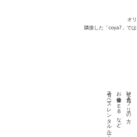
オリ
隣接した「coya7」
省スペースレンタルルームとして
お仕事、WEBなど。
使い方色々。フリーの方、