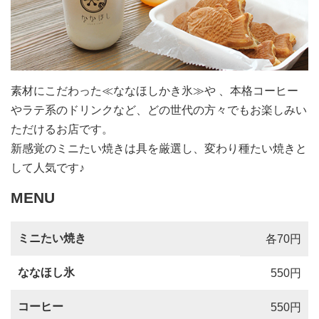
素材にこだわった≪ななほしかき氷≫や 、本格コーヒー
やラテ系のドリンクなど、どの世代の方々でもお楽しみい
ただけるお店です。
新感覚のミニたい焼きは具を厳選し、変わり種たい焼きと
して人気です♪
MENU
ミニたい焼き
各70円
ななほし氷
550円
コーヒー
550円