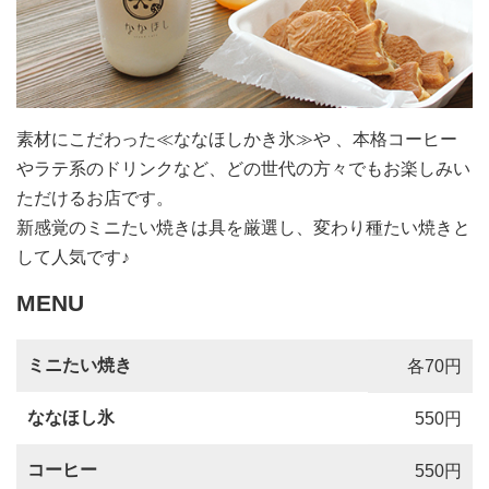
素材にこだわった≪ななほしかき氷≫や 、本格コーヒー
やラテ系のドリンクなど、どの世代の方々でもお楽しみい
ただけるお店です。
新感覚のミニたい焼きは具を厳選し、変わり種たい焼きと
して人気です♪
MENU
ミニたい焼き
各70円
ななほし氷
550円
コーヒー
550円