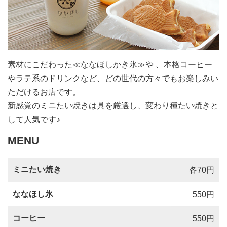
素材にこだわった≪ななほしかき氷≫や 、本格コーヒー
やラテ系のドリンクなど、どの世代の方々でもお楽しみい
ただけるお店です。
新感覚のミニたい焼きは具を厳選し、変わり種たい焼きと
して人気です♪
MENU
ミニたい焼き
各70円
ななほし氷
550円
コーヒー
550円