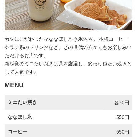
素材にこだわった≪ななほしかき氷≫や 、本格コーヒー
やラテ系のドリンクなど、どの世代の方々でもお楽しみい
ただけるお店です。
新感覚のミニたい焼きは具を厳選し、変わり種たい焼きと
して人気です♪
MENU
ミニたい焼き
各70円
ななほし氷
550円
コーヒー
550円