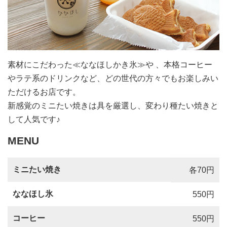
素材にこだわった≪ななほしかき氷≫や 、本格コーヒー
やラテ系のドリンクなど、どの世代の方々でもお楽しみい
ただけるお店です。
新感覚のミニたい焼きは具を厳選し、変わり種たい焼きと
して人気です♪
MENU
ミニたい焼き
各70円
ななほし氷
550円
コーヒー
550円