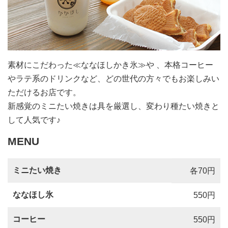
素材にこだわった≪ななほしかき氷≫や 、本格コーヒー
やラテ系のドリンクなど、どの世代の方々でもお楽しみい
ただけるお店です。
新感覚のミニたい焼きは具を厳選し、変わり種たい焼きと
して人気です♪
MENU
ミニたい焼き
各70円
ななほし氷
550円
コーヒー
550円