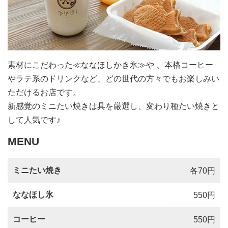
素材にこだわった≪ななほしかき氷≫や 、本格コーヒー
やラテ系のドリンクなど、どの世代の方々でもお楽しみい
ただけるお店です。
新感覚のミニたい焼きは具を厳選し、変わり種たい焼きと
して人気です♪
MENU
ミニたい焼き
各70円
ななほし氷
550円
コーヒー
550円