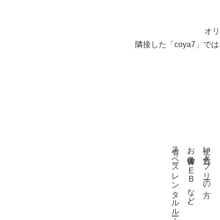
オリ
隣接した「coya7」
省スペースレンタルルームとして
お仕事、WEBなど。
使い方色々。フリーの方、