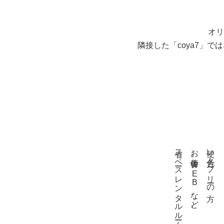
オリ
隣接した「coya7」
省スペースレンタルルームとして
お仕事、WEBなど。
使い方色々。フリーの方、