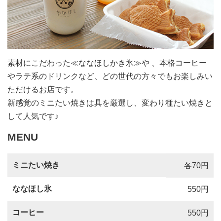
素材にこだわった≪ななほしかき氷≫や 、本格コーヒー
やラテ系のドリンクなど、どの世代の方々でもお楽しみい
ただけるお店です。
新感覚のミニたい焼きは具を厳選し、変わり種たい焼きと
して人気です♪
MENU
ミニたい焼き
各70円
ななほし氷
550円
コーヒー
550円