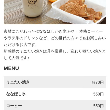
素材にこだわった≪ななほしかき氷≫や 、本格コーヒー
やラテ系のドリンクなど、どの世代の方々でもお楽しみい
ただけるお店です。
新感覚のミニたい焼きは具を厳選し、変わり種たい焼きと
して人気です♪
MENU
ミニたい焼き
各70円
ななほし氷
550円
コーヒー
550円