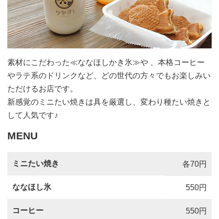
素材にこだわった≪ななほしかき氷≫や 、本格コーヒー
やラテ系のドリンクなど、どの世代の方々でもお楽しみい
ただけるお店です。
新感覚のミニたい焼きは具を厳選し、変わり種たい焼きと
して人気です♪
MENU
ミニたい焼き
各70円
ななほし氷
550円
コーヒー
550円