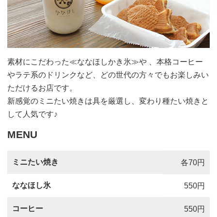
素材にこだわった≪ななほしかき氷≫や 、本格コーヒー
やラテ系のドリンクなど、どの世代の方々でもお楽しみい
ただけるお店です。
新感覚のミニたい焼きは具を厳選し、変わり種たい焼きと
して人気です♪
MENU
ミニたい焼き
各70円
ななほし氷
550円
コーヒー
550円