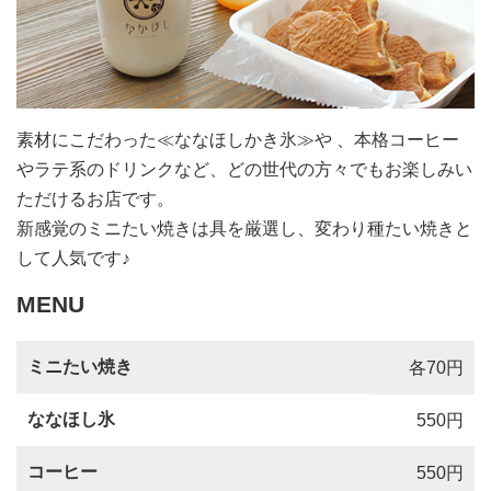
素材にこだわった≪ななほしかき氷≫や 、本格コーヒー
やラテ系のドリンクなど、どの世代の方々でもお楽しみい
ただけるお店です。
新感覚のミニたい焼きは具を厳選し、変わり種たい焼きと
して人気です♪
MENU
ミニたい焼き
各70円
ななほし氷
550円
コーヒー
550円