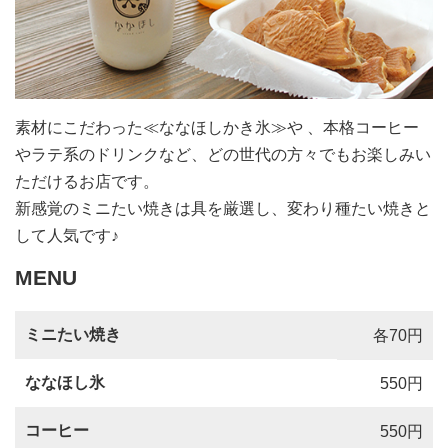
素材にこだわった≪ななほしかき氷≫や 、本格コーヒー
やラテ系のドリンクなど、どの世代の方々でもお楽しみい
ただけるお店です。
新感覚のミニたい焼きは具を厳選し、変わり種たい焼きと
して人気です♪
MENU
ミニたい焼き
各70円
ななほし氷
550円
コーヒー
550円