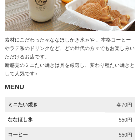
素材にこだわった≪ななほしかき氷≫や 、本格コーヒー
やラテ系のドリンクなど、どの世代の方々でもお楽しみい
ただけるお店です。
新感覚のミニたい焼きは具を厳選し、変わり種たい焼きと
して人気です♪
MENU
ミニたい焼き
各70円
ななほし氷
550円
コーヒー
550円