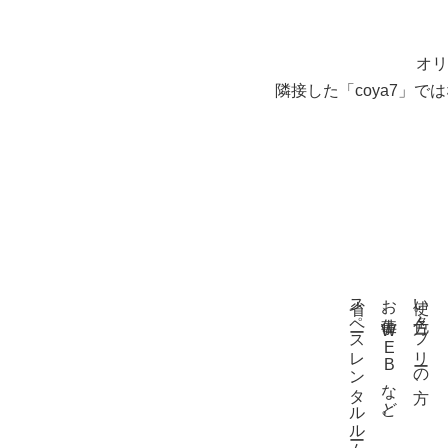
オリ
隣接した「coya7」
省スペースレンタルルームとして
お仕事、WEBなど。
使い方色々。フリーの方、