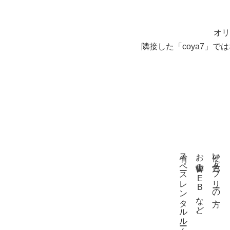
オリ
隣接した「coya7」
省スペースレンタルルームとして
お仕事、WEBなど。
使い方色々。フリーの方、