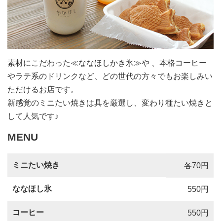
素材にこだわった≪ななほしかき氷≫や 、本格コーヒー
やラテ系のドリンクなど、どの世代の方々でもお楽しみい
ただけるお店です。
新感覚のミニたい焼きは具を厳選し、変わり種たい焼きと
して人気です♪
MENU
ミニたい焼き
各70円
ななほし氷
550円
コーヒー
550円