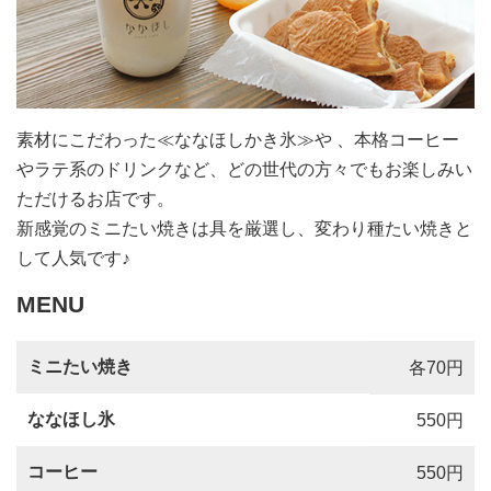
素材にこだわった≪ななほしかき氷≫や 、本格コーヒー
やラテ系のドリンクなど、どの世代の方々でもお楽しみい
ただけるお店です。
新感覚のミニたい焼きは具を厳選し、変わり種たい焼きと
して人気です♪
MENU
ミニたい焼き
各70円
ななほし氷
550円
コーヒー
550円