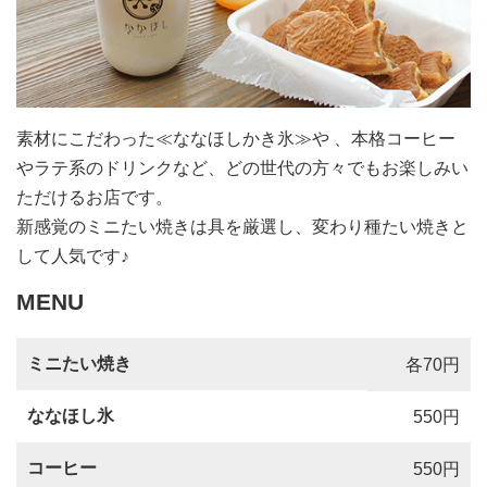
素材にこだわった≪ななほしかき氷≫や 、本格コーヒー
やラテ系のドリンクなど、どの世代の方々でもお楽しみい
ただけるお店です。
新感覚のミニたい焼きは具を厳選し、変わり種たい焼きと
して人気です♪
MENU
ミニたい焼き
各70円
ななほし氷
550円
コーヒー
550円