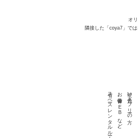
オリ
隣接した「coya7」
省スペースレンタルルームとして
お仕事、WEBなど。
使い方色々。フリーの方、