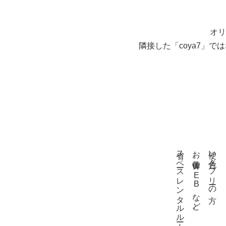
オリ
隣接した「coya7」
省スペースレンタルルームとして
お仕事、WEBなど。
使い方色々。フリーの方、