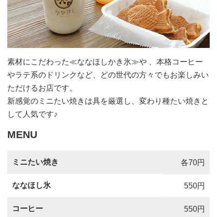
素材にこだわった≪ななほしかき氷≫や 、本格コーヒー
やラテ系のドリンクなど、どの世代の方々でもお楽しみい
ただけるお店です。
新感覚のミニたい焼きは具を厳選し、変わり種たい焼きと
して人気です♪
MENU
ミニたい焼き
各70円
ななほし氷
550円
コーヒー
550円