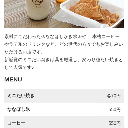
素材にこだわった≪ななほしかき氷≫や 、本格コーヒー
やラテ系のドリンクなど、どの世代の方々でもお楽しみい
ただけるお店です。
新感覚のミニたい焼きは具を厳選し、変わり種たい焼きと
して人気です♪
MENU
ミニたい焼き
各70円
ななほし氷
550円
コーヒー
550円