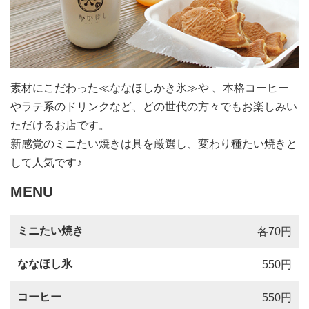
素材にこだわった≪ななほしかき氷≫や 、本格コーヒー
やラテ系のドリンクなど、どの世代の方々でもお楽しみい
ただけるお店です。
新感覚のミニたい焼きは具を厳選し、変わり種たい焼きと
して人気です♪
MENU
ミニたい焼き
各70円
ななほし氷
550円
コーヒー
550円