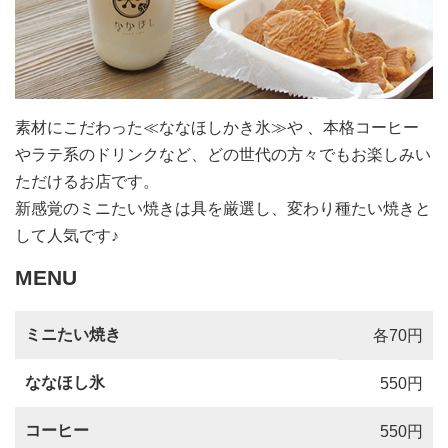
素材にこだわった≪ななほしかき氷≫や 、本格コーヒー
やラテ系のドリンクなど、どの世代の方々でもお楽しみい
ただけるお店です。
新感覚のミニたい焼きは具を厳選し、変わり種たい焼きと
して人気です♪
MENU
ミニたい焼き
各70円
ななほし氷
550円
コーヒー
550円