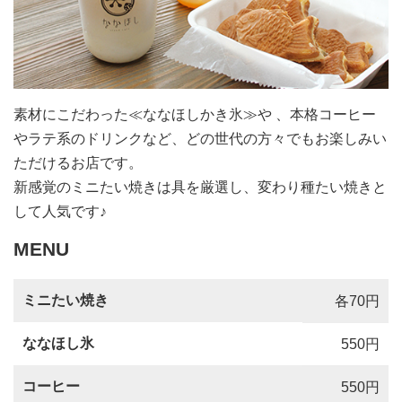
素材にこだわった≪ななほしかき氷≫や 、本格コーヒー
やラテ系のドリンクなど、どの世代の方々でもお楽しみい
ただけるお店です。
新感覚のミニたい焼きは具を厳選し、変わり種たい焼きと
して人気です♪
MENU
ミニたい焼き
各70円
ななほし氷
550円
コーヒー
550円