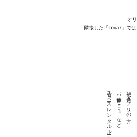
オリ
隣接した「coya7」
省スペースレンタルルームとして
お仕事、WEBなど。
使い方色々。フリーの方、