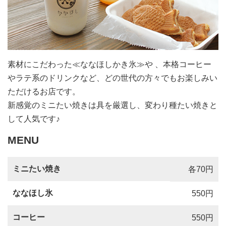
素材にこだわった≪ななほしかき氷≫や 、本格コーヒー
やラテ系のドリンクなど、どの世代の方々でもお楽しみい
ただけるお店です。
新感覚のミニたい焼きは具を厳選し、変わり種たい焼きと
して人気です♪
MENU
ミニたい焼き
各70円
ななほし氷
550円
コーヒー
550円