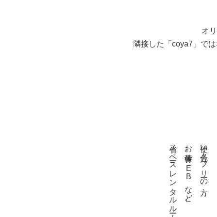
オリ
隣接した「coya7」
省スペースレンタルルームとして
お仕事、WEBなど。
使い方色々。フリーの方、