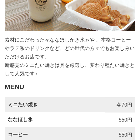
素材にこだわった≪ななほしかき氷≫や 、本格コーヒー
やラテ系のドリンクなど、どの世代の方々でもお楽しみい
ただけるお店です。
新感覚のミニたい焼きは具を厳選し、変わり種たい焼きと
して人気です♪
MENU
ミニたい焼き
各70円
ななほし氷
550円
コーヒー
550円