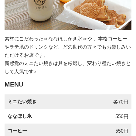
素材にこだわった≪ななほしかき氷≫や 、本格コーヒー
やラテ系のドリンクなど、どの世代の方々でもお楽しみい
ただけるお店です。
新感覚のミニたい焼きは具を厳選し、変わり種たい焼きと
して人気です♪
MENU
ミニたい焼き
各70円
ななほし氷
550円
コーヒー
550円